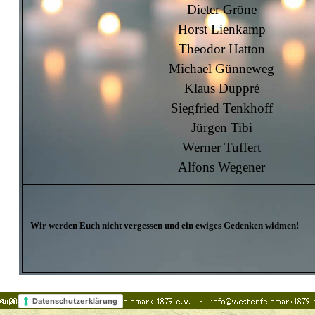
Dieter Gröne
Horst Lienkamp
Theodor Hatton
Michael Günneweg
Klaus Duppré
Siegfried Tenkhoff
Jürgen Tibi
Werner Tuffert
Alfons Wegener
Wir werden Euch nicht vergessen und ein ewiges Gedenken widmen!
Datenschutzerklärung
Zurück zum Seiteninhalt