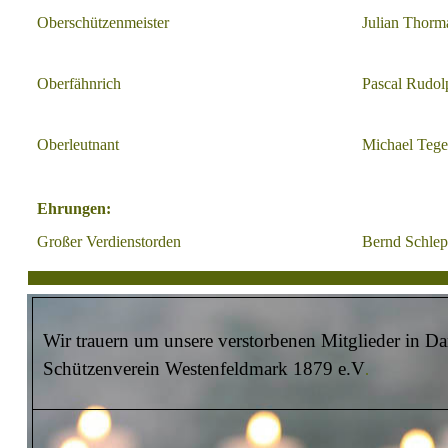
Oberschützenmeister
Julian Thorm
Oberfähnrich
Pascal Rudol
Oberleutnant
Michael Tege
Ehrungen:
Großer Verdienstorden
Bernd Schle
Wir trauern um unsere verstorbenen Mitglieder in D
Schützenverein Westenfeldmark 1879 e.V
.