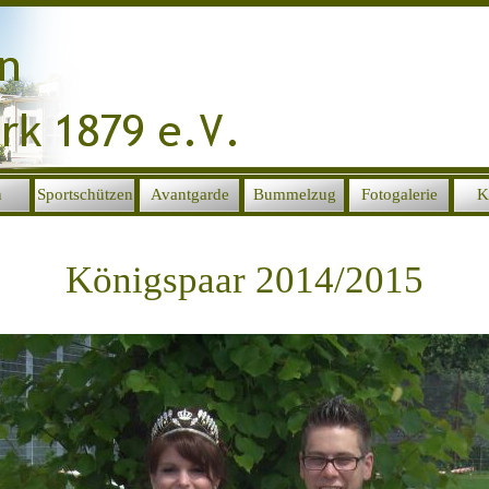
Menü überspringen
n
Sportschützen
Avantgarde
Bummelzug
Fotogalerie
K
▼
▼
▼
▼
Königspaar 2014/2015