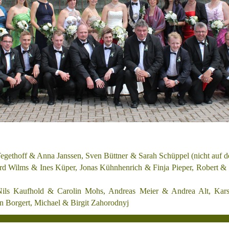
egethoff &
Anna Janssen, Sven Büttner & Sarah Schüppel
(nicht auf 
ard
Wilms
&
Ines Küper
,
Jonas Kühnhenrich & Finja Pieper
, Robert &
Nils Kaufhold & Carolin Mohs
, Andreas Meier & Andrea Alt, Kar
n Borgert, Michael & Birgit Zahorodnyj