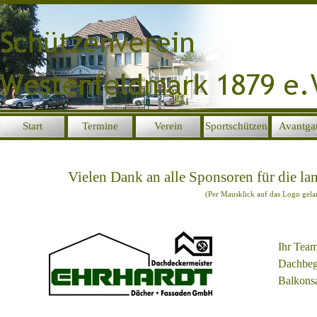
Direkt zum Seiteninhalt
Start
Termine
Verein
Sportschützen
Avantga
▼
▼
▼
Vielen Dank an alle Sponsoren für die la
(Per Mausklick auf das Logo gela
Ihr Team
Dachbegr
Balkons