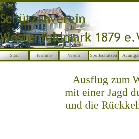
Direkt zum Seiteninhalt
Start
Termine
Verein
Sportschützen
Avantga
▼
▼
▼
Ausflug zum W
mit einer Jagd d
und die Rückkeh